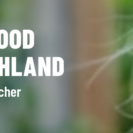
OOD
CHLAND
icher