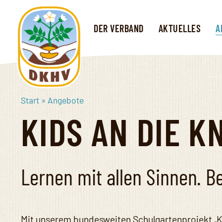
Direkt
zum
DER VERBAND
AKTUELLES
A
Inhalt
Start
»
Angebote
Deutscher
KIDS AN DIE K
Kartoffelhandelsverband
e.V.
Lernen mit allen Sinnen. Be
Mit unserem bundesweiten Schulgartenprojekt „Ki