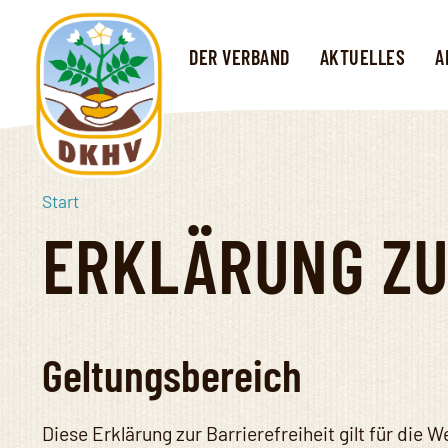
Direkt
zum
DER VERBAND
AKTUELLES
A
Inhalt
Start
Deutscher
ERKLÄRUNG ZU
Kartoffelhandelsverband
e.V.
Geltungsbereich
Diese Erklärung zur Barrierefreiheit gilt für die W