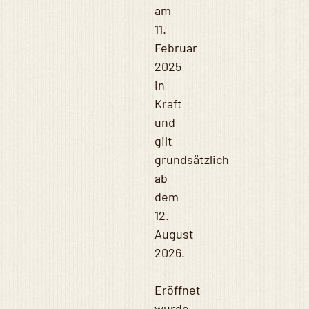
am
11.
Februar
2025
in
Kraft
und
gilt
grundsätzlich
ab
dem
12.
August
2026.
Eröffnet
wurde