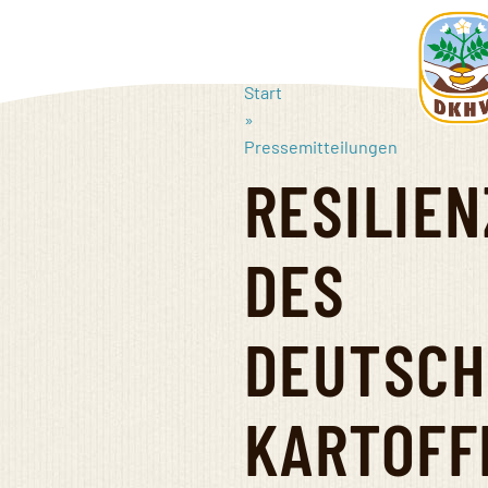
Direkt
zum
Inhalt
Start
»
Pressemitteilungen
Deutsche
RESILIEN
Kartoffe
e.V.
DES
DEUTSCH
KARTOFF