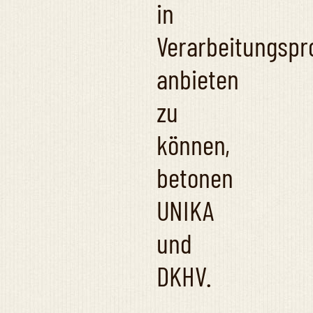
in
Verarbeitungspr
anbieten
zu
können,
betonen
UNIKA
und
DKHV.