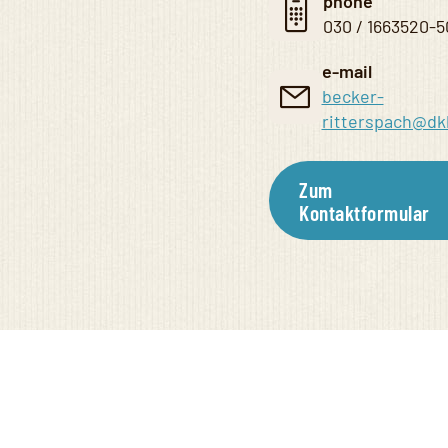
phone
030 / 1663520-5
e-mail
becker-
ritterspach@dk
Zum
Kontaktformular